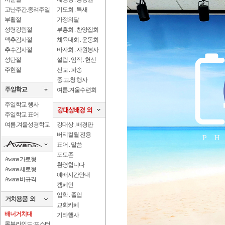
고난주간.종려주일
기도회 . 특새
부활절
가정의달
성령강림절
부흥회 . 찬양집회
맥추감사절
체육대회 . 운동회
추수감사절
바자회 . 자원봉사
성탄절
설립 . 임직 . 헌신
주현절
선교 . 파송
중.고.청 행사
여름.겨울수련회
주일학교 행사
주일학교 표어
여름.겨울성경학교
강대상 . 배경판
버티컬월 전용
표어 . 말씀
포토존
Awana 가로형
환영합니다
Awana 세로형
예배시간안내
Awana 비규격
캠페인
입학 . 졸업
교회카페
배너거치대
기타행사
롤블라인드·포스터