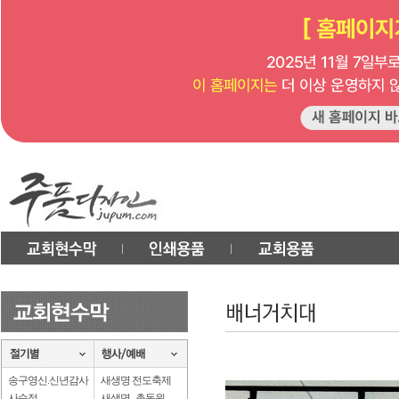
송구영신.신년감사
새생명 전도축제
사순절
새생명 . 총동원