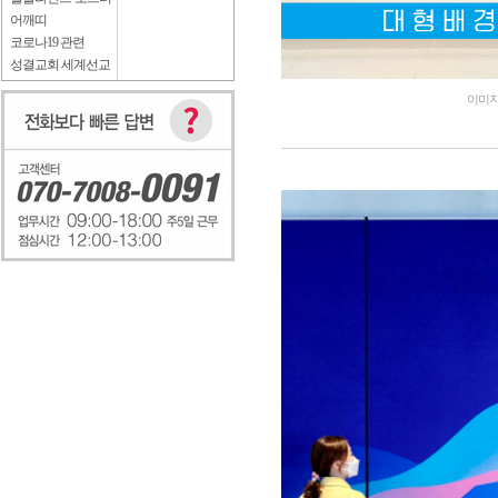
어깨띠
코로나19 관련
성결교회 세계선교
이미지