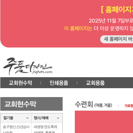
송구영신.신년감사
새생명 전도축제
사순절
새생명 . 총동원