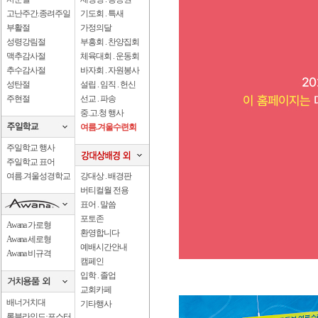
고난주간.종려주일
기도회 . 특새
부활절
가정의달
성령강림절
부흥회 . 찬양집회
맥추감사절
체육대회 . 운동회
추수감사절
바자회 . 자원봉사
성탄절
설립 . 임직 . 헌신
주현절
선교 . 파송
중.고.청 행사
여름.겨울수련회
주일학교 행사
주일학교 표어
여름.겨울성경학교
강대상 . 배경판
버티컬월 전용
표어 . 말씀
포토존
Awana 가로형
환영합니다
Awana 세로형
예배시간안내
Awana 비규격
캠페인
입학 . 졸업
교회카페
배너거치대
기타행사
롤블라인드·포스터