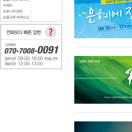
어깨띠
코로나19 관련
성결교회 세계선교