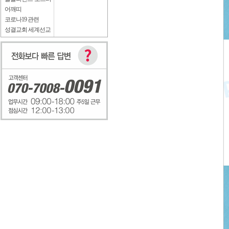
어깨띠
코로나19 관련
성결교회 세계선교