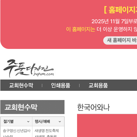
송구영신.신년감사
새생명 전도축제
사순절
새생명 . 총동원