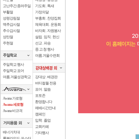
고난주간.종려주일
기도회 . 특새
부활절
가정의달
성령강림절
부흥회 . 찬양집회
맥추감사절
체육대회 . 운동회
추수감사절
바자회 . 자원봉사
성탄절
설립 . 임직 . 헌신
주현절
선교 . 파송
중.고.청 행사
여름.겨울수련회
주일학교 행사
주일학교 표어
여름.겨울성경학교
강대상 . 배경판
버티컬월 전용
표어 . 말씀
포토존
Awana 가로형
환영합니다
Awana 세로형
예배시간안내
Awana 비규격
캠페인
입학 . 졸업
교회카페
배너거치대
기타행사
롤블라인드·포스터