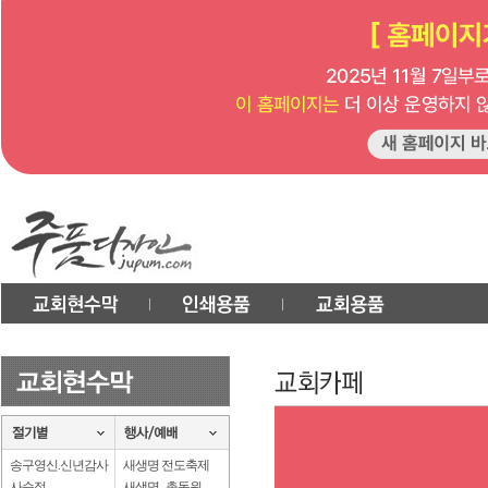
송구영신.신년감사
새생명 전도축제
사순절
새생명 . 총동원