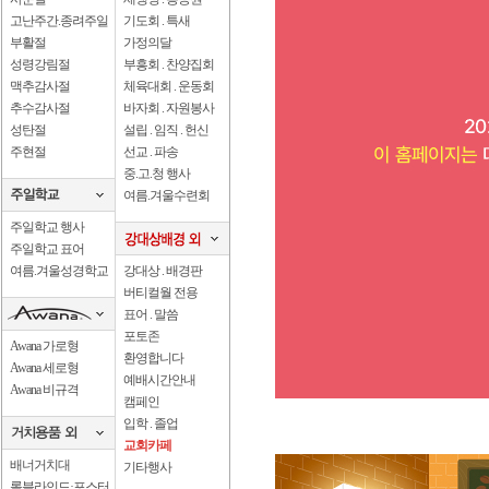
고난주간.종려주일
기도회 . 특새
부활절
가정의달
성령강림절
부흥회 . 찬양집회
맥추감사절
체육대회 . 운동회
추수감사절
바자회 . 자원봉사
성탄절
설립 . 임직 . 헌신
주현절
선교 . 파송
중.고.청 행사
여름.겨울수련회
주일학교 행사
주일학교 표어
여름.겨울성경학교
강대상 . 배경판
버티컬월 전용
표어 . 말씀
포토존
Awana 가로형
환영합니다
Awana 세로형
예배시간안내
Awana 비규격
캠페인
입학 . 졸업
교회카페
배너거치대
기타행사
롤블라인드·포스터