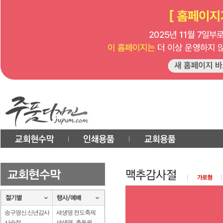
송구영신.신년감사
새생명 전도축제
사순절
새생명 . 총동원