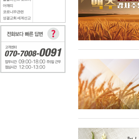
어깨띠
코로나19 관련
성결교회 세계선교