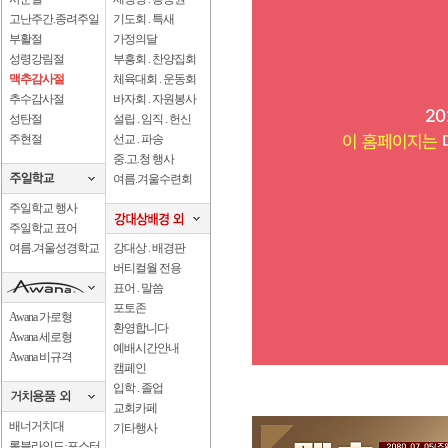
고난주간.종려주일
기도회 . 특새
부활절
가정의달
성령강림절
부흥회 . 찬양집회
맥추감사절
체육대회 . 운동회
추수감사절
바자회 . 자원봉사
성탄절
설립 . 임직 . 헌신
주현절
선교 . 파송
중.고.청 행사
여름.겨울수련회
주일학교 행사
주일학교 표어
여름.겨울성경학교
강대상 . 배경판
버티컬월 전용
표어 . 말씀
포토존
Awana 가로형
환영합니다
Awana 세로형
예배시간안내
Awana 비규격
캠페인
입학 . 졸업
교회카페
배너거치대
기타행사
롤블라인드·포스터