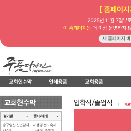
송구영신.신년감사
새생명 전도축제
사순절
새생명 . 총동원