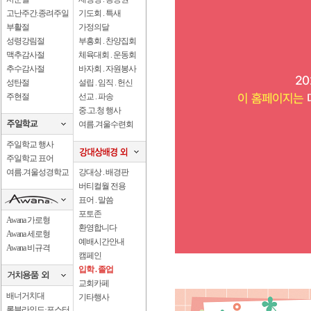
고난주간.종려주일
기도회 . 특새
부활절
가정의달
성령강림절
부흥회 . 찬양집회
맥추감사절
체육대회 . 운동회
추수감사절
바자회 . 자원봉사
성탄절
설립 . 임직 . 헌신
주현절
선교 . 파송
중.고.청 행사
여름.겨울수련회
주일학교 행사
주일학교 표어
여름.겨울성경학교
강대상 . 배경판
버티컬월 전용
표어 . 말씀
포토존
Awana 가로형
환영합니다
Awana 세로형
예배시간안내
Awana 비규격
캠페인
입학 . 졸업
교회카페
배너거치대
기타행사
롤블라인드·포스터