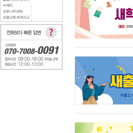
어깨띠
코로나19 관련
성결교회 세계선교