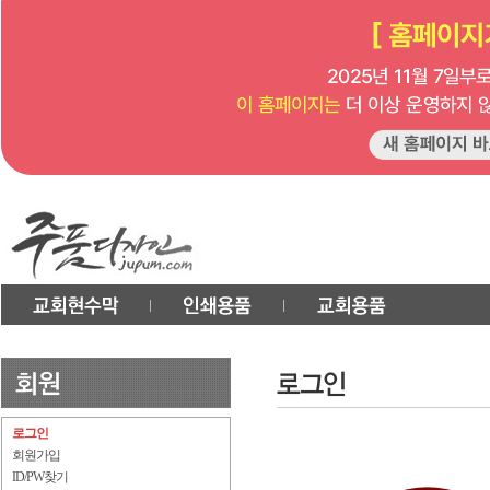
로그인
회원가입
ID/PW찾기