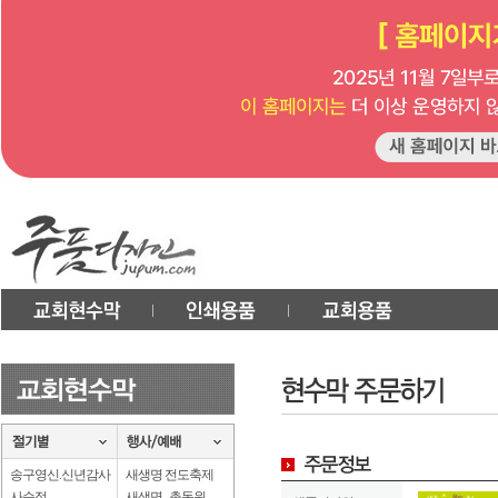
송구영신.신년감사
새생명 전도축제
사순절
새생명 . 총동원