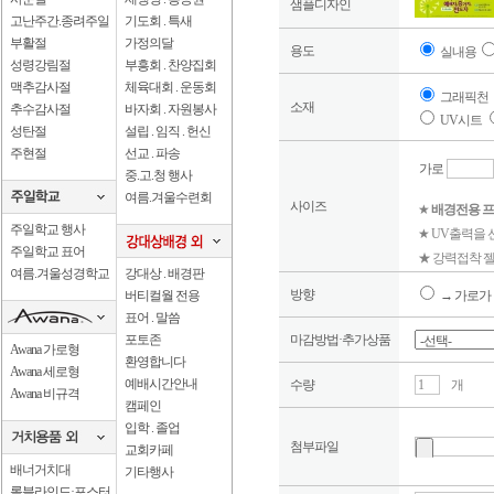
샘플디자인
고난주간.종려주일
기도회 . 특새
부활절
가정의달
용도
실내용
성령강림절
부흥회 . 찬양집회
맥추감사절
체육대회 . 운동회
그래픽천
소재
추수감사절
바자회 . 자원봉사
UV시트
성탄절
설립 . 임직 . 헌신
주현절
선교 . 파송
가로
중.고.청 행사
여름.겨울수련회
사이즈
★
배경전용 프
주일학교 행사
★ UV출력을
주일학교 표어
★ 강력접착 젤
여름.겨울성경학교
강대상 . 배경판
방향
버티컬월 전용
→ 가로가 
표어 . 말씀
포토존
마감방법·추가상품
Awana 가로형
환영합니다
Awana 세로형
예배시간안내
수량
개
Awana 비규격
캠페인
입학 . 졸업
첨부파일
교회카페
배너거치대
기타행사
롤블라인드·포스터