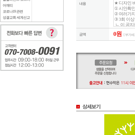
내용
어깨띠
코로나19 관련
성결교회 세계선교
0원
금액
[ 부가세