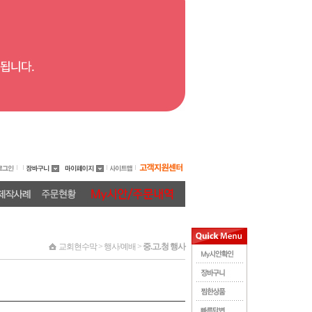
교회현수막 > 행사/예배 >
중.고.청 행사