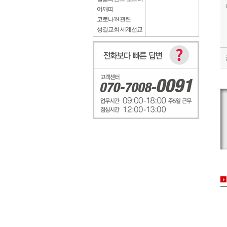
어깨띠
코로나19 관련
성결교회 세계선교