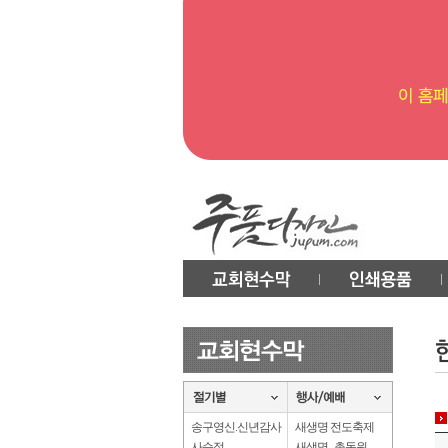
송구영신.신년감사
새생명 전도축제
사순절
새생명 . 총동원