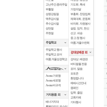
고난주간.종려주일
기도회 . 특새
부활절
가정의달
성령강림절
부흥회 . 찬양집회
맥추감사절
체육대회 . 운동회
추수감사절
바자회 . 자원봉사
성탄절
설립 . 임직 . 헌신
주현절
선교 . 파송
중.고.청 행사
여름.겨울수련회
주일학교 행사
주일학교 표어
여름.겨울성경학교
강대상 . 배경판
버티컬월 전용
표어 . 말씀
포토존
Awana 가로형
환영합니다
Awana 세로형
예배시간안내
Awana 비규격
캠페인
입학 . 졸업
교회카페
배너거치대
기타행사
롤블라인드·포스터