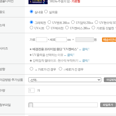
샘플디자인
58024a-주품의 밤 -
가로형
용도
실내용
실외용
그래픽천
UV텐트 260㎝
UV암막 250㎝
UV현수막 31
소재
UV시트
UV메쉬천
UV캔버스 280㎝
가로등 깃발천
가로
× 세로
cm
=
원
사이즈
★
배경전용 프리미엄 원단 "UV캔버스"
← 클릭 !
★ UV출력을 선택하는 이유
← 클릭 !
★ 강력접착 젤테이프 - 현수막 부착하기
← 클릭 !
방향
→ 가로가 긴 경우
↓ 세로가 긴 경우
마감방법·추가상품
수량
개
첨부파일