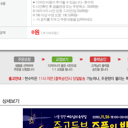
내용
0원
금액
[ 부가세포함 ]