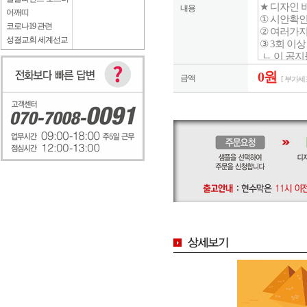
내용
어깨띠
코로나19 관련
성결교회 세계선교
0원
금액
[ 부가세