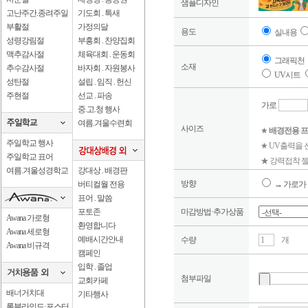
샘플디자인
고난주간.종려주일
기도회 . 특새
부활절
가정의달
용도
실내용
성령강림절
부흥회 . 찬양집회
맥추감사절
체육대회 . 운동회
그래픽천
소재
추수감사절
바자회 . 자원봉사
UV시트
성탄절
설립 . 임직 . 헌신
주현절
선교 . 파송
가로
중.고.청 행사
여름.겨울수련회
사이즈
★
배경전용 프
주일학교 행사
★ UV출력을
주일학교 표어
★ 강력접착 젤
여름.겨울성경학교
강대상 . 배경판
방향
버티컬월 전용
→ 가로가 
표어 . 말씀
포토존
마감방법·추가상품
Awana 가로형
환영합니다
Awana 세로형
예배시간안내
수량
개
Awana 비규격
캠페인
입학 . 졸업
첨부파일
교회카페
배너거치대
기타행사
롤블라인드·포스터