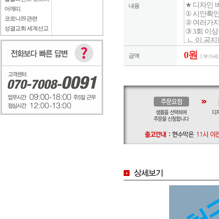
내용
어깨띠
코로나19 관련
성결교회 세계선교
0원
금액
[ 부가세