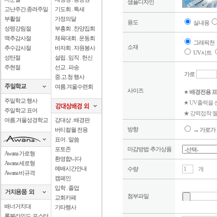
샘플디자인
고난주간.종려주일
기도회 . 특새
부활절
가정의달
용도
실내용
성령강림절
부흥회 . 찬양집회
맥추감사절
체육대회 . 운동회
그래픽천
소재
추수감사절
바자회 . 자원봉사
UV시트
성탄절
설립 . 임직 . 헌신
주현절
선교 . 파송
가로
중.고.청 행사
여름.겨울수련회
사이즈
★
배경전용 프
주일학교 행사
★ UV출력을
주일학교 표어
★ 강력접착 젤
여름.겨울성경학교
강대상 . 배경판
방향
버티컬월 전용
→ 가로가 
표어 . 말씀
포토존
마감방법·추가상품
Awana 가로형
환영합니다
Awana 세로형
예배시간안내
수량
개
Awana 비규격
캠페인
입학 . 졸업
첨부파일
교회카페
배너거치대
기타행사
롤블라인드·포스터