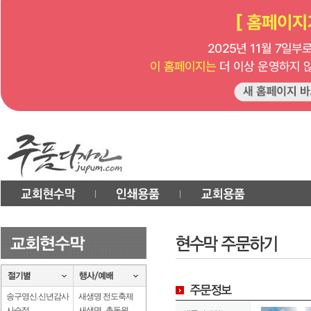
송구영신.신년감사
새생명 전도축제
사순절
새생명 . 총동원