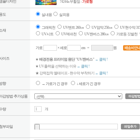
샘플디자인
74244a-부활절 -
가로형
용도
실내용
실외용
그래픽천
UV텐트 260㎝
UV암막 250㎝
UV현수막 31
소재
UV시트
UV메쉬천
UV캔버스 280㎝
가로등 깃발천
가로
× 세로
cm
=
원
사이즈
★
배경전용 프리미엄 원단 "UV캔버스"
← 클릭 !
★ UV출력을 선택하는 이유
← 클릭 !
★ 강력접착 젤테이프 - 현수막 부착하기
← 클릭 !
방향
→ 가로가 긴 경우
↓ 세로가 긴 경우
마감방법·추가상품
수량
개
첨부파일