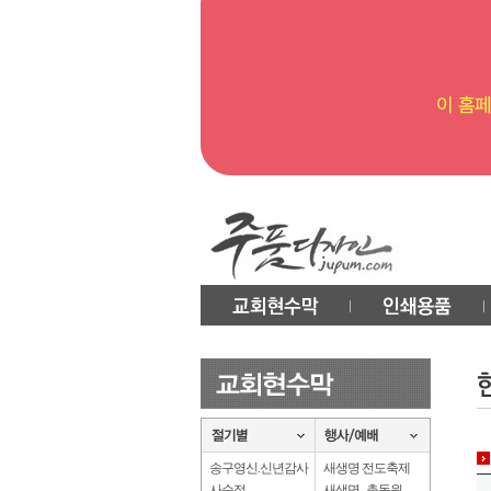
송구영신.신년감사
새생명 전도축제
사순절
새생명 . 총동원