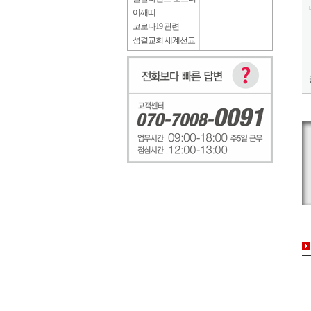
어깨띠
코로나19 관련
성결교회 세계선교