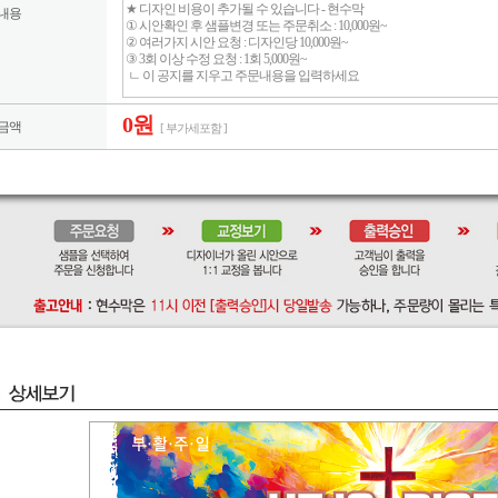
내용
0원
금액
[ 부가세포함 ]