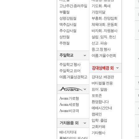
고난주간.종려주일
기도회 . 특새
부활절
가정의달
성령강림절
부흥회 . 찬양집회
맥추감사절
체육대회 . 운동회
추수감사절
바자회 . 자원봉사
성탄절
설립 . 임직 . 헌신
주현절
선교 . 파송
중.고.청 행사
여름.겨울수련회
주일학교 행사
주일학교 표어
여름.겨울성경학교
강대상 . 배경판
버티컬월 전용
표어 . 말씀
포토존
Awana 가로형
환영합니다
Awana 세로형
예배시간안내
Awana 비규격
캠페인
입학 . 졸업
교회카페
배너거치대
기타행사
롤블라인드·포스터