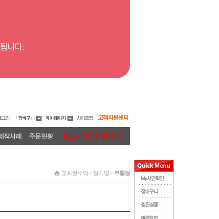
교회현수막 > 절기별 >
부활절