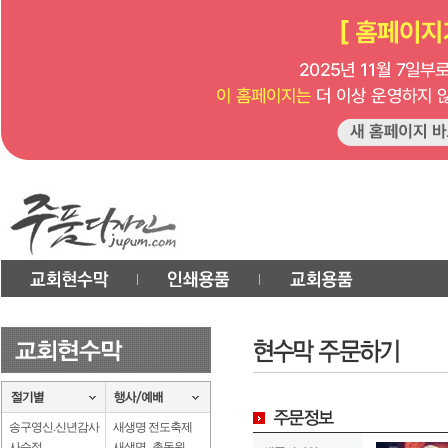
송구영신.신년감사
새생명 전도축제
사순절
새생명 . 총동원