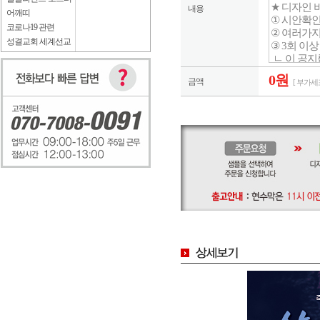
내용
어깨띠
코로나19 관련
성결교회 세계선교
0원
금액
[ 부가세