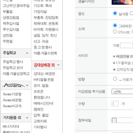
샘플디자인
고난주간.종려주일
기도회 . 특새
부활절
가정의달
용도
실내용
성령강림절
부흥회 . 찬양집회
맥추감사절
체육대회 . 운동회
그래픽천
소재
추수감사절
바자회 . 자원봉사
UV시트
성탄절
설립 . 임직 . 헌신
주현절
선교 . 파송
가로
중.고.청 행사
여름.겨울수련회
사이즈
★
배경전용 프
주일학교 행사
★ UV출력을
주일학교 표어
★ 강력접착 젤
여름.겨울성경학교
강대상 . 배경판
방향
버티컬월 전용
→ 가로가 
표어 . 말씀
포토존
마감방법·추가상품
Awana 가로형
환영합니다
Awana 세로형
예배시간안내
수량
개
Awana 비규격
캠페인
입학 . 졸업
첨부파일
교회카페
배너거치대
기타행사
롤블라인드·포스터