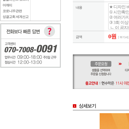
어깨띠
내용
코로나19 관련
성결교회 세계선교
0원
금액
[ 부가세