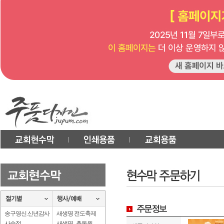
송구영신.신년감사
새생명 전도축제
사순절
새생명 . 총동원