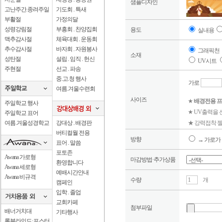
샘플디자인
고난주간.종려주일
기도회 . 특새
부활절
가정의달
성령강림절
부흥회 . 찬양집회
용도
실내용
맥추감사절
체육대회 . 운동회
추수감사절
바자회 . 자원봉사
그래픽천
소재
성탄절
설립 . 임직 . 헌신
UV시트
주현절
선교 . 파송
중.고.청 행사
가로
여름.겨울수련회
사이즈
★
배경전용 프
주일학교 행사
★ UV출력을
주일학교 표어
여름.겨울성경학교
강대상 . 배경판
★ 강력접착 젤
버티컬월 전용
방향
→ 가로가 
표어 . 말씀
포토존
Awana 가로형
마감방법·추가상품
환영합니다
Awana 세로형
예배시간안내
Awana 비규격
수량
개
캠페인
입학 . 졸업
교회카페
첨부파일
배너거치대
기타행사
롤블라인드·포스터