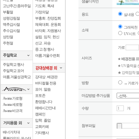
샘플디자인
고난주간.종려주일
기도회 . 특새
부활절
가정의달
용도
실내용
성령강림절
부흥회 . 찬양집회
맥추감사절
체육대회 . 운동회
그래픽천
소재
추수감사절
바자회 . 자원봉사
UV시트
성탄절
설립 . 임직 . 헌신
주현절
선교 . 파송
가로
중.고.청 행사
여름.겨울수련회
사이즈
★
배경전용 프
주일학교 행사
★ UV출력을
주일학교 표어
★ 강력접착 젤
여름.겨울성경학교
강대상 . 배경판
방향
버티컬월 전용
→ 가로가 
표어 . 말씀
포토존
마감방법·추가상품
Awana 가로형
환영합니다
Awana 세로형
예배시간안내
수량
개
Awana 비규격
캠페인
입학 . 졸업
첨부파일
교회카페
배너거치대
기타행사
롤블라인드·포스터