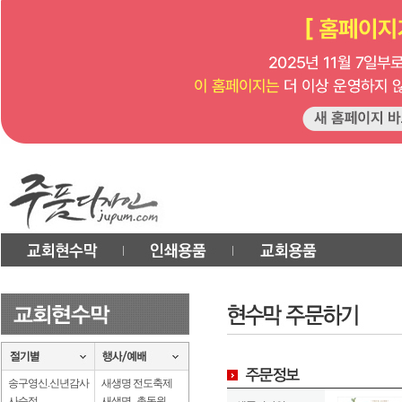
송구영신.신년감사
새생명 전도축제
사순절
새생명 . 총동원