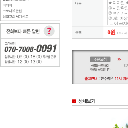
내용
어깨띠
코로나19 관련
성결교회 세계선교
0원
금액
[ 부가세