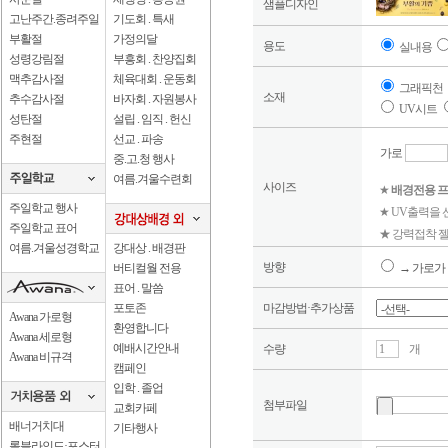
샘플디자인
고난주간.종려주일
기도회 . 특새
부활절
가정의달
용도
실내용
성령강림절
부흥회 . 찬양집회
맥추감사절
체육대회 . 운동회
그래픽천
소재
추수감사절
바자회 . 자원봉사
UV시트
성탄절
설립 . 임직 . 헌신
주현절
선교 . 파송
가로
중.고.청 행사
여름.겨울수련회
사이즈
★
배경전용 프
주일학교 행사
★ UV출력을
주일학교 표어
★ 강력접착 젤
여름.겨울성경학교
강대상 . 배경판
방향
버티컬월 전용
→ 가로가 
표어 . 말씀
포토존
마감방법·추가상품
Awana 가로형
환영합니다
Awana 세로형
예배시간안내
수량
개
Awana 비규격
캠페인
입학 . 졸업
첨부파일
교회카페
배너거치대
기타행사
롤블라인드·포스터