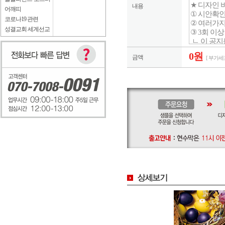
내용
어깨띠
코로나19 관련
성결교회 세계선교
0원
금액
[ 부가세