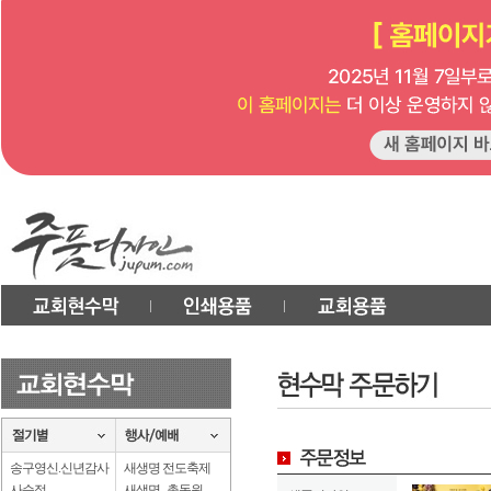
송구영신.신년감사
새생명 전도축제
사순절
새생명 . 총동원