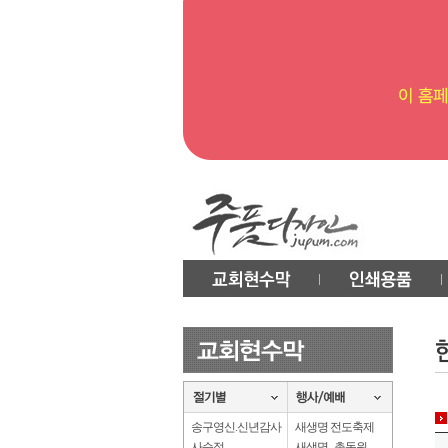
송구영신.신년감사
새생명 전도축제
사순절
새생명 . 총동원