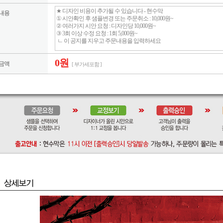
내용
0원
금액
[ 부가세포함 ]