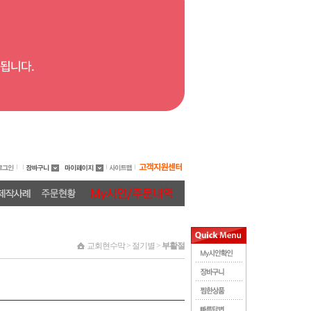
교회현수막 > 절기별 >
부활절