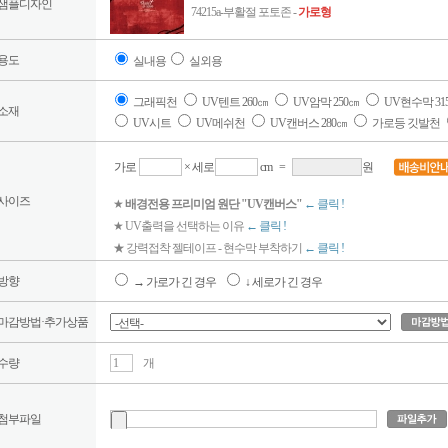
샘플디자인
74215a-부활절 포토존 -
가로형
용도
실내용
실외용
그래픽천
UV텐트 260㎝
UV암막 250㎝
UV현수막 31
소재
UV시트
UV메쉬천
UV캔버스 280㎝
가로등 깃발천
가로
× 세로
cm
=
원
사이즈
★
배경전용 프리미엄 원단 "UV캔버스"
← 클릭 !
★ UV출력을 선택하는 이유
← 클릭 !
★ 강력접착 젤테이프 - 현수막 부착하기
← 클릭 !
방향
→ 가로가 긴 경우
↓ 세로가 긴 경우
마감방법·추가상품
수량
개
첨부파일