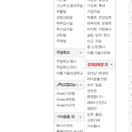
고난주간.종려주일
기도회 . 특새
부활절
가정의달
성령강림절
부흥회 . 찬양집회
맥추감사절
체육대회 . 운동회
추수감사절
바자회 . 자원봉사
성탄절
설립 . 임직 . 헌신
주현절
선교 . 파송
중.고.청 행사
여름.겨울수련회
주일학교 행사
주일학교 표어
여름.겨울성경학교
강대상 . 배경판
버티컬월 전용
표어 . 말씀
포토존
Awana 가로형
환영합니다
Awana 세로형
예배시간안내
Awana 비규격
캠페인
입학 . 졸업
교회카페
배너거치대
기타행사
롤블라인드·포스터