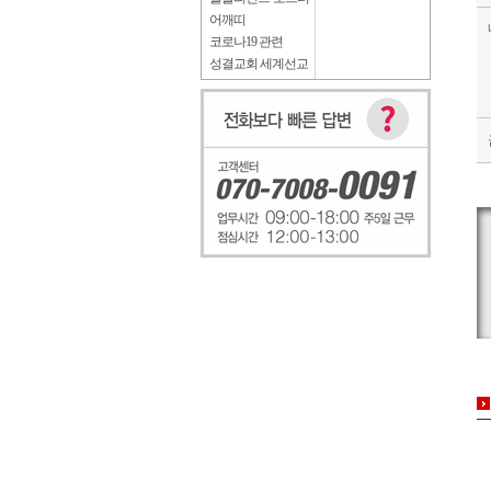
어깨띠
코로나19 관련
성결교회 세계선교