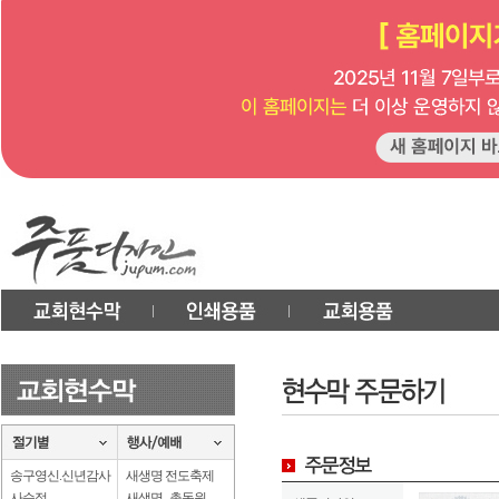
송구영신.신년감사
새생명 전도축제
사순절
새생명 . 총동원