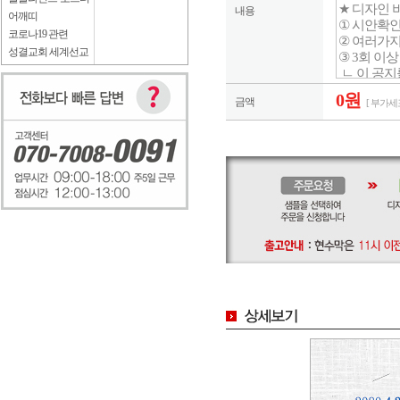
내용
어깨띠
코로나19 관련
성결교회 세계선교
0원
금액
[ 부가세