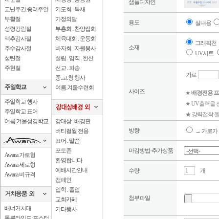
샘플디자인
고난주간.종려주일
기도회 . 특새
부활절
가정의달
용도
실내용
성령강림절
부흥회 . 찬양집회
맥추감사절
체육대회 . 운동회
그래픽천
소재
추수감사절
바자회 . 자원봉사
UV시트
성탄절
설립 . 임직 . 헌신
주현절
선교 . 파송
가로
중.고.청 행사
여름.겨울수련회
사이즈
★
배경전용 프
주일학교 행사
★ UV출력을
주일학교 표어
★ 강력접착 젤
여름.겨울성경학교
강대상 . 배경판
방향
버티컬월 전용
→ 가로가 
표어 . 말씀
포토존
마감방법·추가상품
Awana 가로형
환영합니다
Awana 세로형
예배시간안내
수량
개
Awana 비규격
캠페인
입학 . 졸업
첨부파일
교회카페
배너거치대
기타행사
롤블라인드·포스터