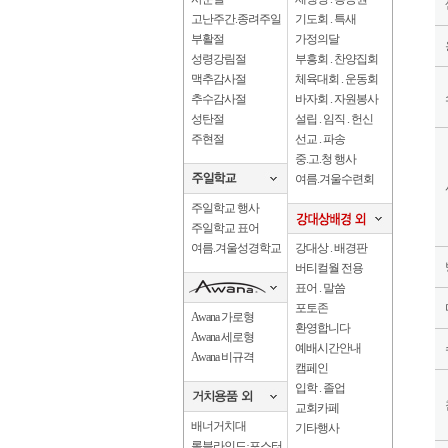
고난주간.종려주일
기도회 . 특새
부활절
가정의달
성령강림절
부흥회 . 찬양집회
맥추감사절
체육대회 . 운동회
추수감사절
바자회 . 자원봉사
성탄절
설립 . 임직 . 헌신
주현절
선교 . 파송
중.고.청 행사
여름.겨울수련회
주일학교 행사
주일학교 표어
여름.겨울성경학교
강대상 . 배경판
버티컬월 전용
표어 . 말씀
포토존
Awana 가로형
환영합니다
Awana 세로형
예배시간안내
Awana 비규격
캠페인
입학 . 졸업
교회카페
배너거치대
기타행사
롤블라인드·포스터