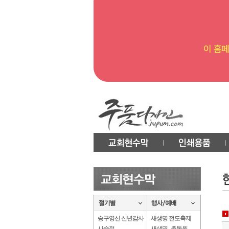
송구영신.신년감사
새생명 전도축제
사순절
새생명 . 총동원