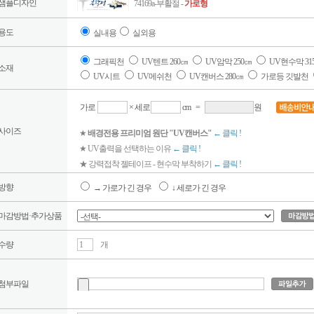
샘플디자인
74169a-부활절 -
가로형
용도
실내용
실외용
그래픽천
UV텐트 260㎝
UV암막 250㎝
UV현수막 31
소재
UV시트
UV메쉬천
UV캔버스 280㎝
가로등 깃발천
가로
× 세로
cm
=
원
사이즈
★
배경전용 프리미엄 원단 "UV캔버스"
← 클릭 !
★ UV출력을 선택하는 이유
← 클릭 !
★ 강력접착 젤테이프 - 현수막 부착하기
← 클릭 !
방향
→ 가로가 긴 경우
↓ 세로가 긴 경우
마감방법·추가상품
수량
개
첨부파일