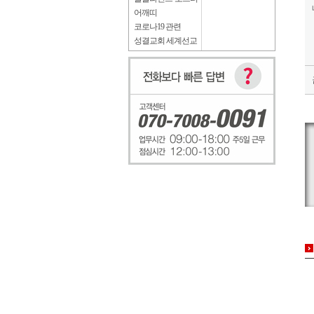
어깨띠
코로나19 관련
성결교회 세계선교