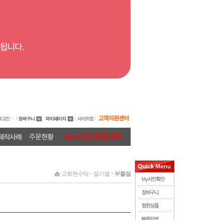
교회현수막 > 절기별 >
부활절