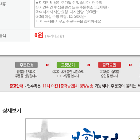
내용
0원
금액
[ 부가세포함 ]