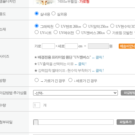
샘플디자인
74161a-부활절 -
가로형
용도
실내용
실외용
그래픽천
UV텐트 260㎝
UV암막 250㎝
UV현수막 31
소재
UV시트
UV메쉬천
UV캔버스 280㎝
가로등 깃발천
가로
× 세로
cm
=
원
사이즈
★
배경전용 프리미엄 원단 "UV캔버스"
← 클릭 !
★ UV출력을 선택하는 이유
← 클릭 !
★ 강력접착 젤테이프 - 현수막 부착하기
← 클릭 !
방향
→ 가로가 긴 경우
↓ 세로가 긴 경우
마감방법·추가상품
수량
개
첨부파일