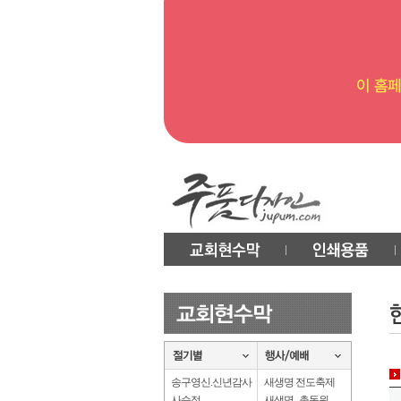
송구영신.신년감사
새생명 전도축제
사순절
새생명 . 총동원