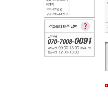
어깨띠
코로나19 관련
성결교회 세계선교