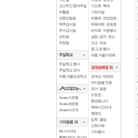
고난주간.종려주일
기도회 . 특새
부활절
가정의달
성령강림절
부흥회 . 찬양집회
맥추감사절
체육대회 . 운동회
추수감사절
바자회 . 자원봉사
성탄절
설립 . 임직 . 헌신
주현절
선교 . 파송
중.고.청 행사
여름.겨울수련회
주일학교 행사
주일학교 표어
여름.겨울성경학교
강대상 . 배경판
버티컬월 전용
표어 . 말씀
포토존
Awana 가로형
환영합니다
Awana 세로형
예배시간안내
Awana 비규격
캠페인
입학 . 졸업
교회카페
배너거치대
기타행사
롤블라인드·포스터