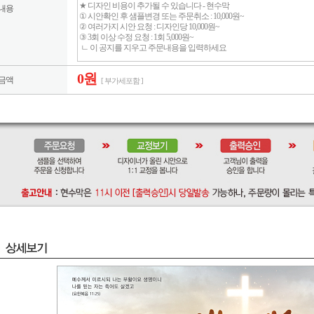
내용
0원
금액
[ 부가세포함 ]