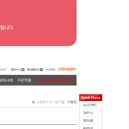
교회현수막 > 절기별 >
부활절