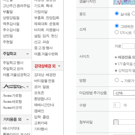
샘플디자인
고난주간.종려주일
기도회 . 특새
부활절
가정의달
용도
실내용
성령강림절
부흥회 . 찬양집회
맥추감사절
체육대회 . 운동회
그래픽천
소재
추수감사절
바자회 . 자원봉사
UV시트
성탄절
설립 . 임직 . 헌신
주현절
선교 . 파송
가로
중.고.청 행사
여름.겨울수련회
사이즈
★
배경전용 프
주일학교 행사
★ UV출력을
주일학교 표어
★ 강력접착 젤
여름.겨울성경학교
강대상 . 배경판
방향
버티컬월 전용
→ 가로가 
표어 . 말씀
포토존
마감방법·추가상품
Awana 가로형
환영합니다
Awana 세로형
예배시간안내
수량
개
Awana 비규격
캠페인
입학 . 졸업
첨부파일
교회카페
배너거치대
기타행사
롤블라인드·포스터