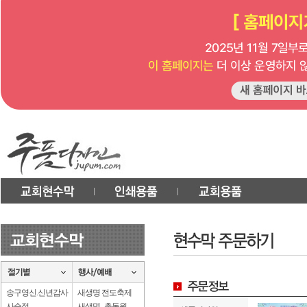
송구영신.신년감사
새생명 전도축제
사순절
새생명 . 총동원