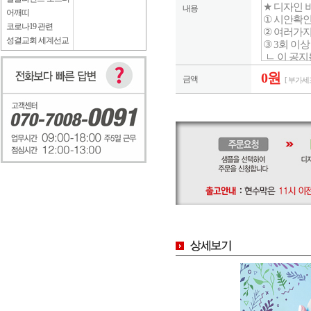
내용
어깨띠
코로나19 관련
성결교회 세계선교
0원
금액
[ 부가세