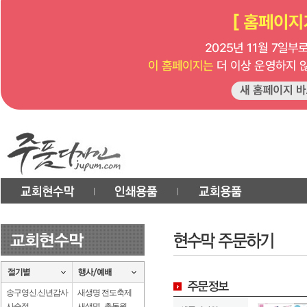
송구영신.신년감사
새생명 전도축제
사순절
새생명 . 총동원