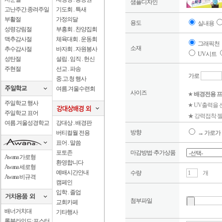
샘플디자인
고난주간.종려주일
기도회 . 특새
부활절
가정의달
용도
실내용
성령강림절
부흥회 . 찬양집회
맥추감사절
체육대회 . 운동회
그래픽천
소재
추수감사절
바자회 . 자원봉사
UV시트
성탄절
설립 . 임직 . 헌신
주현절
선교 . 파송
가로
중.고.청 행사
여름.겨울수련회
사이즈
★
배경전용 프
주일학교 행사
★ UV출력을
주일학교 표어
★ 강력접착 젤
여름.겨울성경학교
강대상 . 배경판
방향
버티컬월 전용
→ 가로가 
표어 . 말씀
포토존
마감방법·추가상품
Awana 가로형
환영합니다
Awana 세로형
예배시간안내
수량
개
Awana 비규격
캠페인
입학 . 졸업
첨부파일
교회카페
배너거치대
기타행사
롤블라인드·포스터