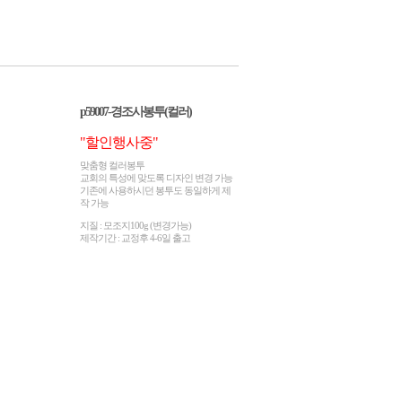
p59007-경조사봉투(컬러)
"할인행사중"
맞춤형 컬러봉투
교회의 특성에 맞도록 디자인 변경 가능
기존에 사용하시던 봉투도 동일하게 제
작 가능
지질 : 모조지100g (변경가능)
제작기간 : 교정후 4-6일 출고