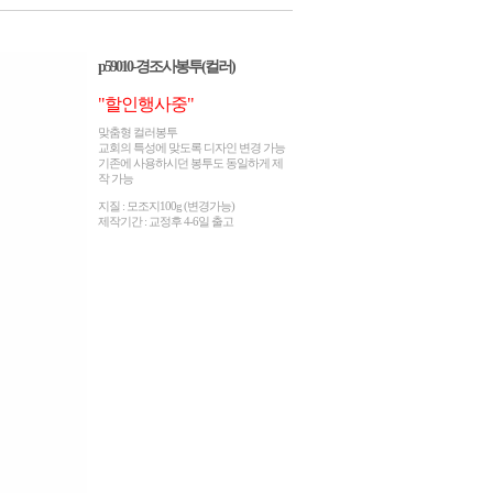
p59010-경조사봉투(컬러)
"할인행사중"
맞춤형 컬러봉투
교회의 특성에 맞도록 디자인 변경 가능
기존에 사용하시던 봉투도 동일하게 제
작 가능
지질 : 모조지100g (변경가능)
제작기간 : 교정후 4-6일 출고