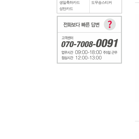
생일축하카드
도무송스티커
성탄카드