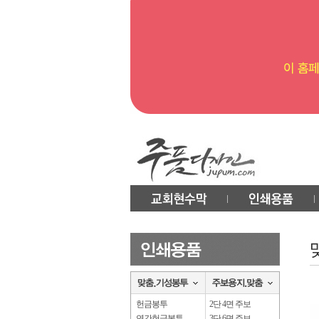
헌금봉투
2단 4면 주보
연간헌금봉투
3단 6면 주보