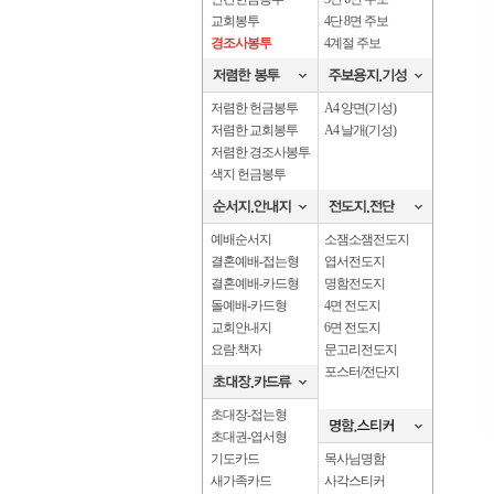
교회봉투
4단 8면 주보
경조사봉투
4계절 주보
저렴한 헌금봉투
A4 양면(기성)
저렴한 교회봉투
A4 날개(기성)
저렴한 경조사봉투
색지 헌금봉투
예배순서지
소잼소잼전도지
결혼예배-접는형
엽서전도지
결혼예배-카드형
명함전도지
돌예배-카드형
4면 전도지
교회안내지
6면 전도지
요람.책자
문고리전도지
포스터/전단지
초대장-접는형
초대권-엽서형
기도카드
목사님명함
새가족카드
사각스티커