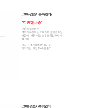
p59012-경조사봉투(컬러)
"할인행사중"
맞춤형 컬러봉투
교회의 특성에 맞도록 디자인 변경 가능
기존에 사용하시던 봉투도 동일하게 제
작 가능
지질 : 모조지100g (변경가능)
제작기간 : 교정후 4-6일 출고
p59011-경조사봉투(컬러)