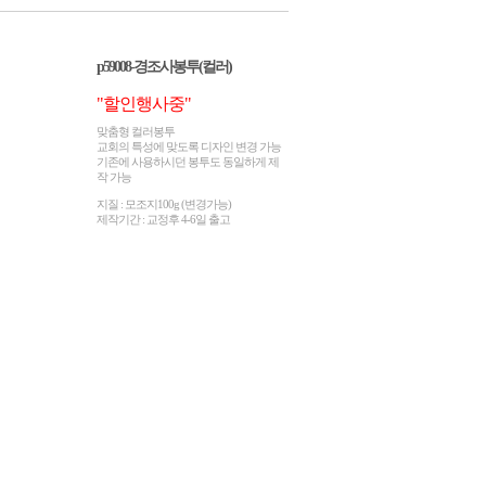
p59008-경조사봉투(컬러)
"할인행사중"
맞춤형 컬러봉투
교회의 특성에 맞도록 디자인 변경 가능
기존에 사용하시던 봉투도 동일하게 제
작 가능
지질 : 모조지100g (변경가능)
제작기간 : 교정후 4-6일 출고