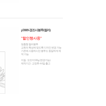
p59009-경조사봉투(컬러)
"할인행사중"
맞춤형 컬러봉투
교회의 특성에 맞도록 디자인 변경 가능
기존에 사용하시던 봉투도 동일하게 제
작 가능
지질 : 모조지100g (변경가능)
제작기간 : 교정후 4-6일 출고