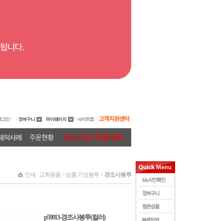
인쇄 · 교회용품 > 맞춤.기성봉투 >
경조사봉투
p59013-경조사봉투(컬러)