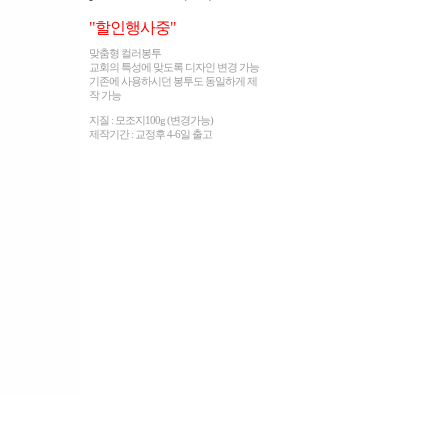
"할인행사중"
맞춤형 컬러봉투
교회의 특성에 맞도록 디자인 변경 가능
기존에 사용하시던 봉투도 동일하게 제
작 가능
지질 : 모조지100g (변경가능)
제작기간 : 교정후 4-6일 출고