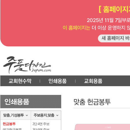
헌금봉투
2단 4면 주보
연간헌금봉투
3단 6면 주보