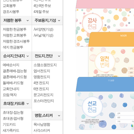
교회봉투
4단 8면 주보
경조사봉투
4계절 주보
저렴한 헌금봉투
A4 양면(기성)
저렴한 교회봉투
A4 날개(기성)
저렴한 경조사봉투
색지 헌금봉투
예배순서지
소잼소잼전도지
결혼예배-접는형
엽서전도지
결혼예배-카드형
명함전도지
돌예배-카드형
4면 전도지
교회안내지
6면 전도지
요람.책자
문고리전도지
포스터/전단지
초대장-접는형
초대권-엽서형
기도카드
목사님명함
새가족카드
사각스티커