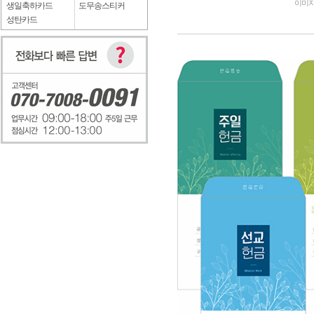
이미지
생일축하카드
도무송스티커
성탄카드