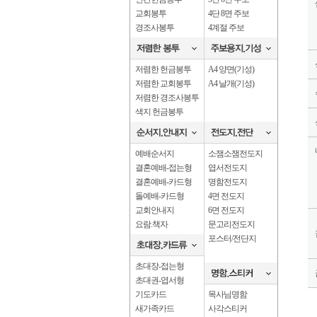
교회봉투
4단 8면 주보
경조사봉투
4계절 주보
저렴한 헌금봉투
A4 양면(기성)
저렴한 교회봉투
A4 날개(기성)
저렴한 경조사봉투
색지 헌금봉투
예배순서지
소잼소잼전도지
결혼예배-접는형
엽서전도지
결혼예배-카드형
명함전도지
돌예배-카드형
4면 전도지
교회안내지
6면 전도지
요람.책자
문고리전도지
포스터/전단지
초대장-접는형
초대권-엽서형
기도카드
목사님명함
새가족카드
사각스티커