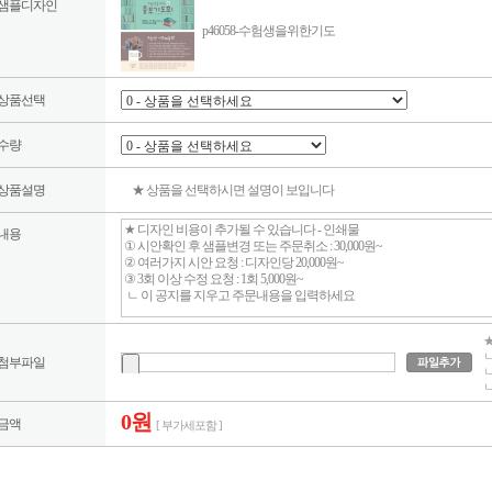
샘플디자인
p46058-수험생을위한기도
상품선택
수량
상품설명
★ 상품을 선택하시면 설명이 보입니다
내용
★
ㄴ
첨부파일
ㄴ
ㄴ
0원
금액
[ 부가세포함 ]