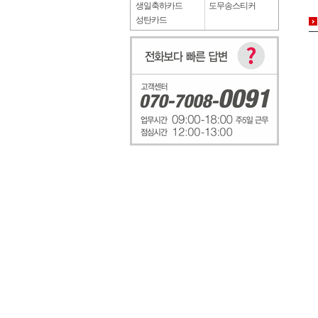
생일축하카드
도무송스티커
성탄카드