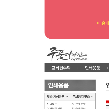
헌금봉투
2단 4면 주보
연간헌금봉투
3단 6면 주보