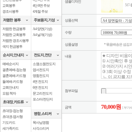
샘플디자인
517
교회봉투
4단 8면 주보
경조사봉투
4계절 주보
상품선택
저렴한 헌금봉투
A4 양면(기성)
수량
저렴한 교회봉투
A4 날개(기성)
저렴한 경조사봉투
상품설명
* 묶음배송은 섬김
색지 헌금봉투
내용
예배순서지
소잼소잼전도지
결혼예배-접는형
엽서전도지
결혼예배-카드형
명함전도지
돌예배-카드형
4면 전도지
교회안내지
6면 전도지
첨부파일
요람.책자
문고리전도지
포스터/전단지
70,000원
금액
[ 부가
초대장-접는형
초대권-엽서형
기도카드
목사님명함
새가족카드
사각스티커