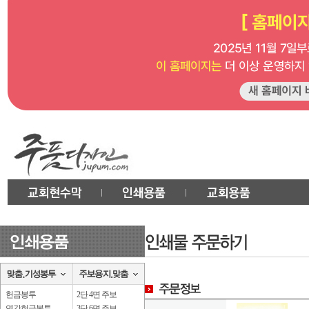
헌금봉투
2단 4면 주보
연간헌금봉투
3단 6면 주보