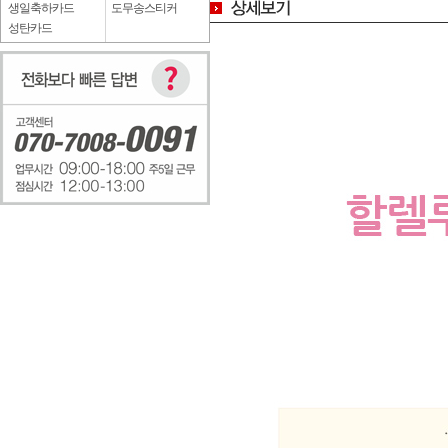
생일축하카드
도무송스티커
성탄카드