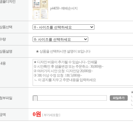
샘플디자인
p44059 - 예배순서지
상품선택
수량
상품설명
★ 상품을 선택하시면 설명이 보입니다
내용
★
ㄴ
첨부파일
ㄴ
ㄴ
0원
금액
[ 부가세포함 ]