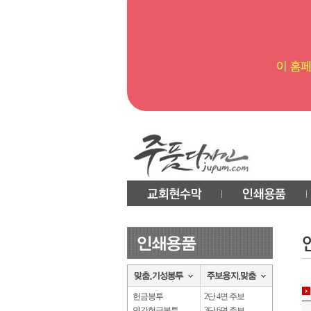
헌금봉투
2단 4면 주보
연간헌금봉투
3단 6면 주보