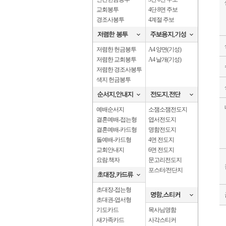
교회봉투
4단 8면 주보
경조사봉투
4계절 주보
저렴한 헌금봉투
A4 양면(기성)
저렴한 교회봉투
A4 날개(기성)
저렴한 경조사봉투
색지 헌금봉투
예배순서지
소잼소잼전도지
결혼예배-접는형
엽서전도지
결혼예배-카드형
명함전도지
돌예배-카드형
4면 전도지
교회안내지
6면 전도지
요람.책자
문고리전도지
포스터/전단지
초대장-접는형
초대권-엽서형
기도카드
목사님명함
새가족카드
사각스티커