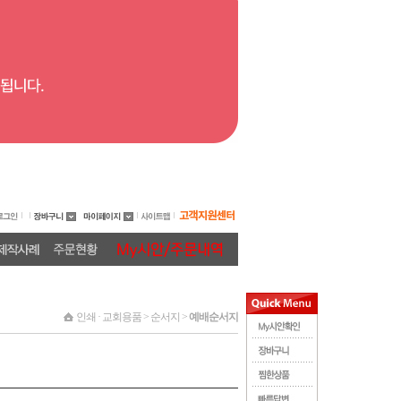
인쇄 · 교회용품 > 순서지 >
예배순서지