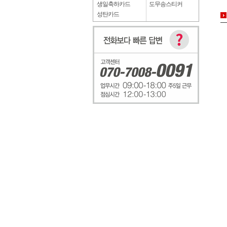
생일축하카드
도무송스티커
성탄카드