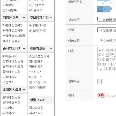
샘플디자인
교회봉투
4단 8면 주보
경조사봉투
4계절 주보
상품선택
저렴한 헌금봉투
A4 양면(기성)
수량
저렴한 교회봉투
A4 날개(기성)
저렴한 경조사봉투
상품설명
★ 상품을 
색지 헌금봉투
내용
예배순서지
소잼소잼전도지
결혼예배-접는형
엽서전도지
결혼예배-카드형
명함전도지
돌예배-카드형
4면 전도지
교회안내지
6면 전도지
첨부파일
요람.책자
문고리전도지
포스터/전단지
0원
금액
[ 부가세포
초대장-접는형
초대권-엽서형
기도카드
목사님명함
새가족카드
사각스티커