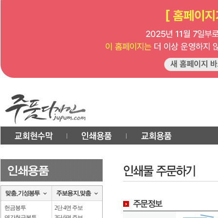
헌금봉투
2단 4면 주보
연간헌금봉투
3단 6면 주보