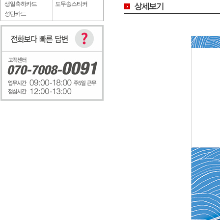
생일축하카드
도무송스티커
성탄카드