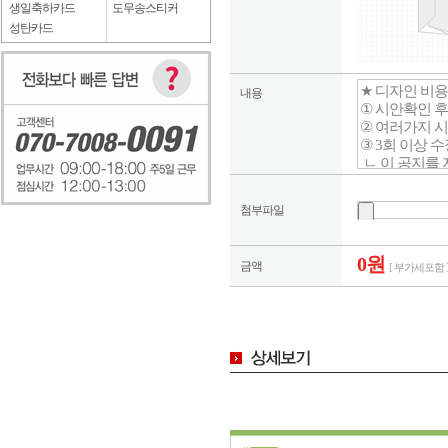
생일축하카드
도무송스티커
성탄카드
내용
첨부파일
0원
금액
[ 부가세포함 