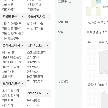
샘플디자인
교회봉투
4단 8면 주보
p76
경조사봉투
4계절 주보
상품선택
저렴한 헌금봉투
A4 양면(기성)
저렴한 교회봉투
A4 날개(기성)
수량
저렴한 경조사봉투
색지 헌금봉투
예배순서지
소잼소잼전도지
결혼예배-접는형
엽서전도지
결혼예배-카드형
명함전도지
돌예배-카드형
4면 전도지
교회안내지
6면 전도지
요람.책자
문고리전도지
포스터/전단지
상품설명
초대장-접는형
초대권-엽서형
기도카드
목사님명함
새가족카드
사각스티커