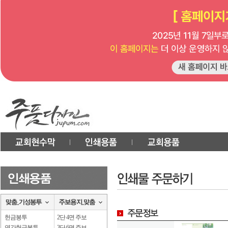
헌금봉투
2단 4면 주보
연간헌금봉투
3단 6면 주보