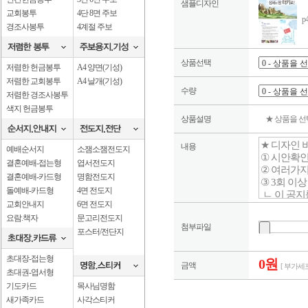
샘플디자인
교회봉투
4단 8면 주보
p
경조사봉투
4계절 주보
상품선택
저렴한 헌금봉투
A4 양면(기성)
저렴한 교회봉투
A4 날개(기성)
수량
저렴한 경조사봉투
색지 헌금봉투
상품설명
★ 상품을 
내용
예배순서지
소잼소잼전도지
결혼예배-접는형
엽서전도지
결혼예배-카드형
명함전도지
돌예배-카드형
4면 전도지
교회안내지
6면 전도지
요람.책자
문고리전도지
첨부파일
포스터/전단지
초대장-접는형
0원
금액
[ 부가세포
초대권-엽서형
기도카드
목사님명함
새가족카드
사각스티커