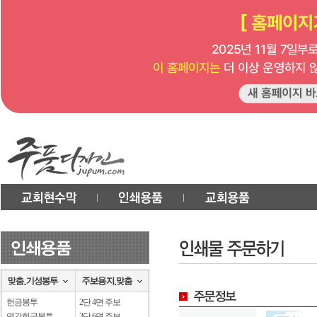
헌금봉투
2단 4면 주보
연간헌금봉투
3단 6면 주보