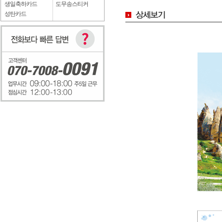
생일축하카드
도무송스티커
성탄카드