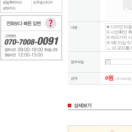
생일축하카드
도무송스티커
성탄카드
내용
첨부파일
0원
금액
[ 부가세포함 