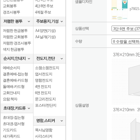
샘플디자인
교회봉투
4단 8면 주보
p760
경조사봉투
4계절 주보
상품선택
저렴한 헌금봉투
A4 양면(기성)
저렴한 교회봉투
A4 날개(기성)
수량
저렴한 경조사봉투
색지 헌금봉투
예배순서지
소잼소잼전도지
결혼예배-접는형
엽서전도지
결혼예배-카드형
명함전도지
돌예배-카드형
4면 전도지
교회안내지
6면 전도지
요람.책자
문고리전도지
포스터/전단지
상품설명
초대장-접는형
초대권-엽서형
기도카드
목사님명함
새가족카드
사각스티커