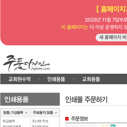
헌금봉투
2단 4면 주보
연간헌금봉투
3단 6면 주보