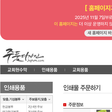
헌금봉투
2단 4면 주보
연간헌금봉투
3단 6면 주보