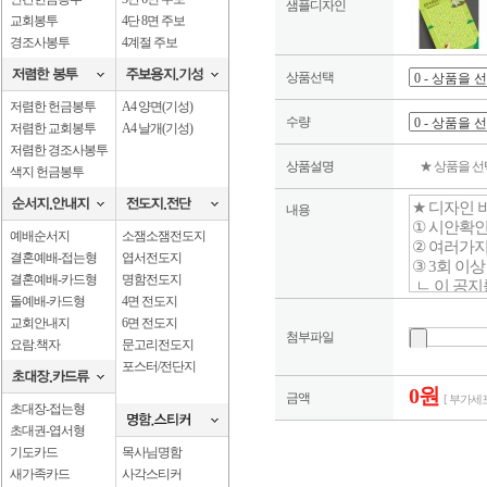
샘플디자인
교회봉투
4단 8면 주보
경조사봉투
4계절 주보
상품선택
저렴한 헌금봉투
A4 양면(기성)
수량
저렴한 교회봉투
A4 날개(기성)
저렴한 경조사봉투
상품설명
★ 상품을 
색지 헌금봉투
내용
예배순서지
소잼소잼전도지
결혼예배-접는형
엽서전도지
결혼예배-카드형
명함전도지
돌예배-카드형
4면 전도지
교회안내지
6면 전도지
첨부파일
요람.책자
문고리전도지
포스터/전단지
0원
금액
[ 부가세포
초대장-접는형
초대권-엽서형
기도카드
목사님명함
새가족카드
사각스티커