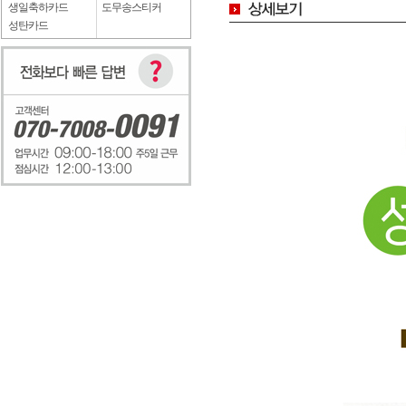
생일축하카드
도무송스티커
성탄카드