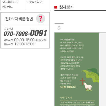
생일축하카드
도무송스티커
성탄카드