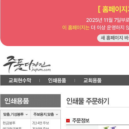
헌금봉투
2단 4면 주보
연간헌금봉투
3단 6면 주보