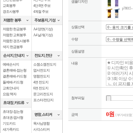
샘플디자인
교회봉투
4단 8면 주보
p78015
경조사봉투
4계절 주보
상품선택
저렴한 헌금봉투
A4 양면(기성)
저렴한 교회봉투
A4 날개(기성)
수량
저렴한 경조사봉투
색지 헌금봉투
상품설명
내용
예배순서지
소잼소잼전도지
결혼예배-접는형
엽서전도지
결혼예배-카드형
명함전도지
돌예배-카드형
4면 전도지
교회안내지
6면 전도지
요람.책자
문고리전도지
첨부파일
포스터/전단지
초대장-접는형
0원
금액
[ 부가세포함 
초대권-엽서형
기도카드
목사님명함
새가족카드
사각스티커