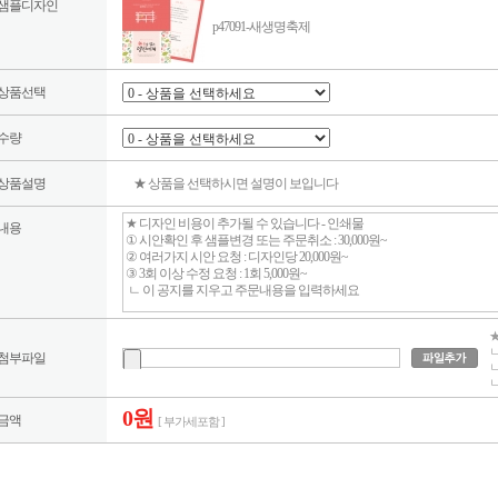
샘플디자인
p47091-새생명축제
상품선택
수량
상품설명
★ 상품을 선택하시면 설명이 보입니다
내용
★
ㄴ
첨부파일
ㄴ
ㄴ
0원
금액
[ 부가세포함 ]