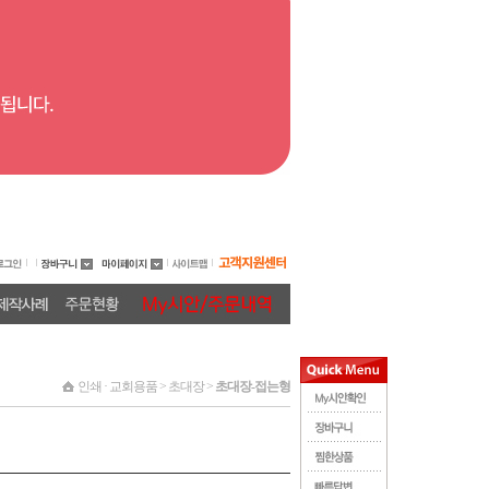
인쇄 · 교회용품 > 초대장 >
초대장-접는형