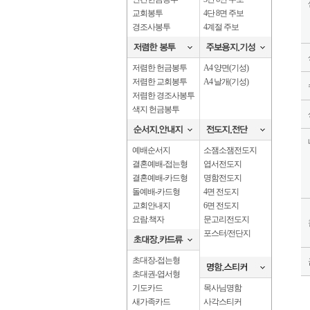
교회봉투
4단 8면 주보
경조사봉투
4계절 주보
저렴한 헌금봉투
A4 양면(기성)
저렴한 교회봉투
A4 날개(기성)
저렴한 경조사봉투
색지 헌금봉투
예배순서지
소잼소잼전도지
결혼예배-접는형
엽서전도지
결혼예배-카드형
명함전도지
돌예배-카드형
4면 전도지
교회안내지
6면 전도지
요람.책자
문고리전도지
포스터/전단지
초대장-접는형
초대권-엽서형
기도카드
목사님명함
새가족카드
사각스티커