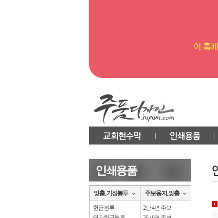
헌금봉투
2단 4면 주보
연간헌금봉투
3단 6면 주보