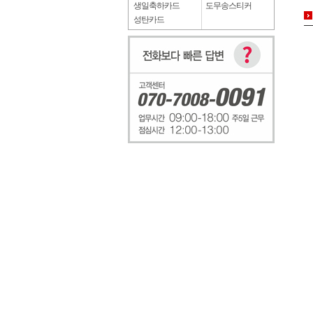
생일축하카드
도무송스티커
성탄카드