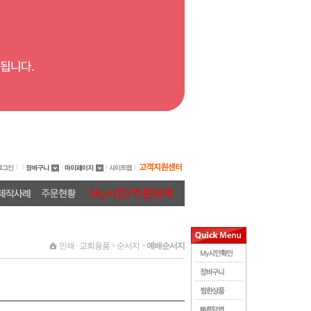
인쇄 · 교회용품 > 순서지 >
예배순서지