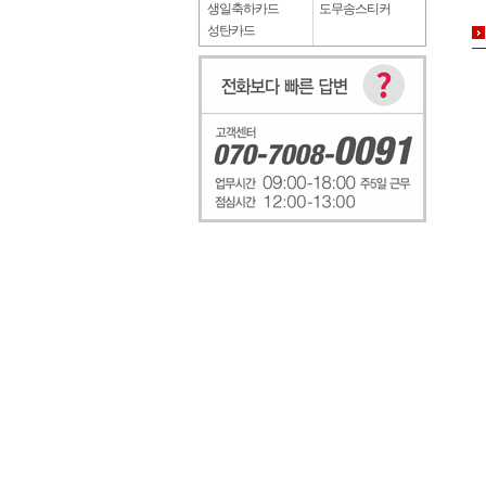
생일축하카드
도무송스티커
성탄카드