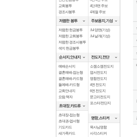
교회봉투
4단 8면 주보
경조사봉투
4계절 주보
저렴한 헌금봉투
A4 양면(기성)
저렴한 교회봉투
A4 날개(기성)
저렴한 경조사봉투
색지 헌금봉투
예배순서지
소잼소잼전도지
결혼예배-접는형
엽서전도지
결혼예배-카드형
명함전도지
돌예배-카드형
4면 전도지
교회안내지
6면 전도지
요람.책자
문고리전도지
포스터/전단지
초대장-접는형
초대권-엽서형
기도카드
목사님명함
새가족카드
사각스티커