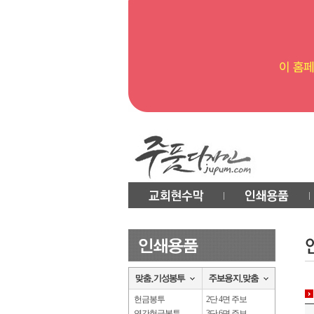
헌금봉투
2단 4면 주보
연간헌금봉투
3단 6면 주보