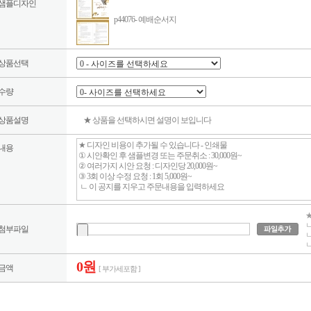
샘플디자인
p44076- 예배순서지
상품선택
수량
상품설명
★ 상품을 선택하시면 설명이 보입니다
내용
★
ㄴ
첨부파일
ㄴ
ㄴ
0원
금액
[ 부가세포함 ]