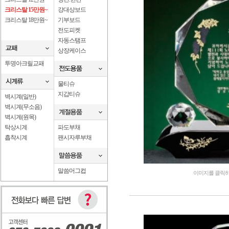
크리스탈 15만원~
강대상보드
크리스탈 18만원~
기부보드
전도피켓
자동스탬프
상장케이스
투명아크릴교패
물티슈
지갑티슈
벽시계(일반)
벽시계(무소음)
벽시계(원목)
탁상시계
파도부채
흡착시계
팬시자루부채
말씀머그컵
이미지를 클릭