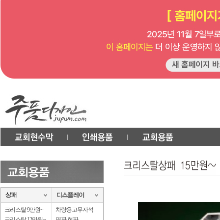
크리스탈 9만원~
차량용고무자석
크리스탈 12만원~
명판.현판