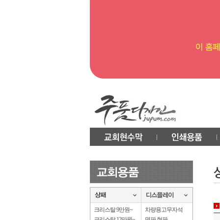
크리스탈 9만원~
차량용고무자석
크리스탈 12만원~
명판.현판