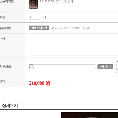
샘플디자인
DD24-152-02 크리스탈 상패
수량
개
상패예문
※
직인은 무료로 제작해 드립니다
내용
★
ㄴ
첨부파일
ㄴ
ㄴ
금액
210,000 원