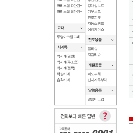
크리스탈 15만원~
강대상보드
크리스탈 18만원~
기부보드
전도피켓
자동스탬프
상장케이스
투명아크릴교패
물티슈
지갑티슈
벽시계(일반)
벽시계(무소음)
벽시계(원목)
탁상시계
파도부채
흡착시계
팬시자루부채
말씀머그컵