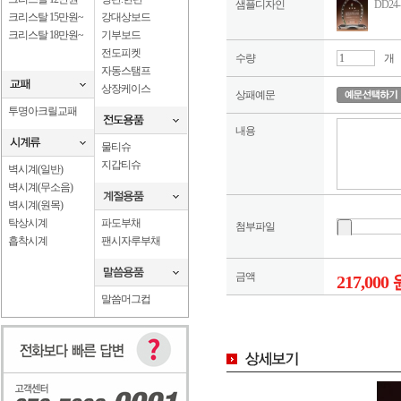
샘플디자인
DD24
크리스탈 15만원~
강대상보드
크리스탈 18만원~
기부보드
전도피켓
수량
개
자동스탬프
상장케이스
상패예문
투명아크릴교패
내용
물티슈
지갑티슈
벽시계(일반)
벽시계(무소음)
벽시계(원목)
탁상시계
파도부채
첨부파일
흡착시계
팬시자루부채
금액
217,000 
말씀머그컵