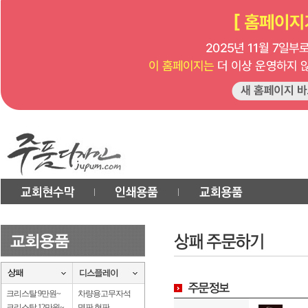
크리스탈 9만원~
차량용고무자석
크리스탈 12만원~
명판.현판