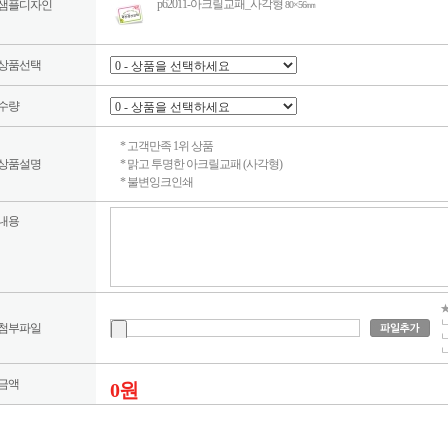
p62011-아크릴교패_사각형
샘플디자인
80×56㎜
상품선택
수량
* 고객만족 1위 상품
상품설명
* 맑고 투명한 아크릴교패 (사각형)
* 불변잉크인쇄
내용
★
ㄴ
첨부파일
ㄴ
ㄴ
금액
0원