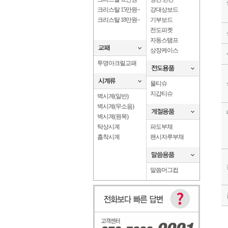
크리스탈 15만원~
강대상보드
크리스탈 18만원~
기부보드
전도피켓
자동스탬프
상장케이스
투명아크릴교패
물티슈
지갑티슈
벽시계(일반)
벽시계(무소음)
벽시계(원목)
탁상시계
파도부채
흡착시계
팬시자루부채
말씀머그컵