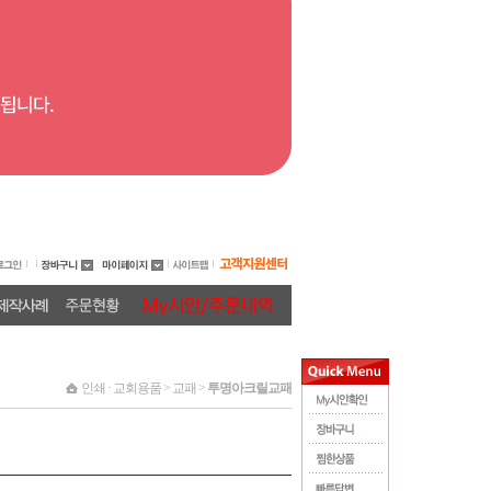
인쇄 · 교회용품 > 교패 >
투명아크릴교패