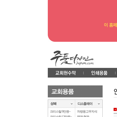
크리스탈 9만원~
차량용고무자석
크리스탈 12만원~
명판.현판