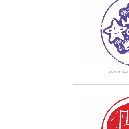
이미지를 클릭