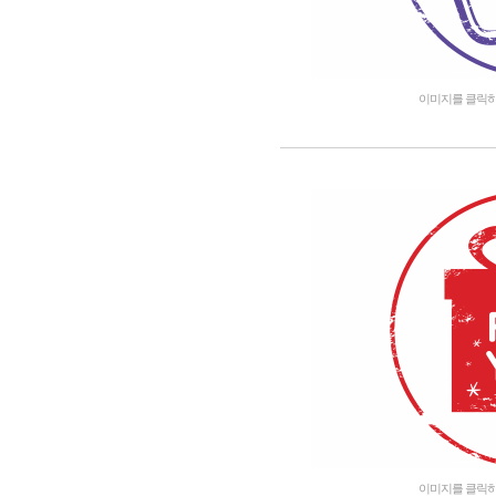
이미지를 클릭
이미지를 클릭