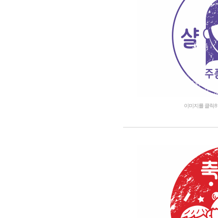
이미지를 클릭