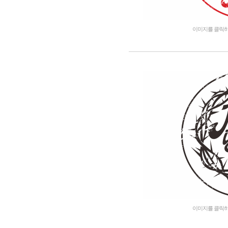
이미지를 클릭
이미지를 클릭