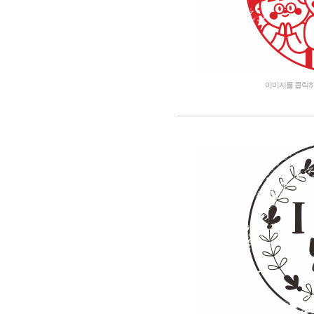
이미지를 클릭