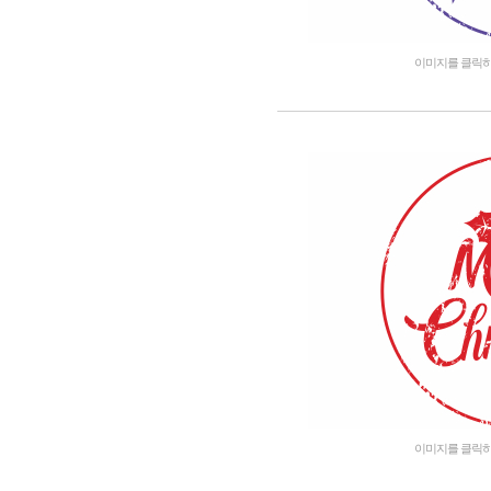
이미지를 클릭
이미지를 클릭