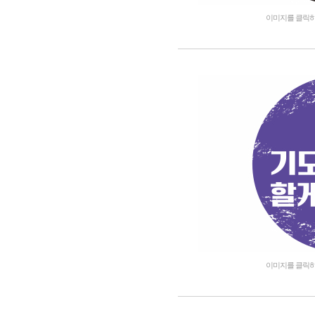
이미지를 클릭
이미지를 클릭