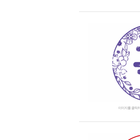
이미지를 클릭