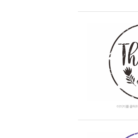
이미지를 클릭