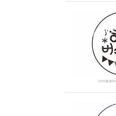
이미지를 클릭