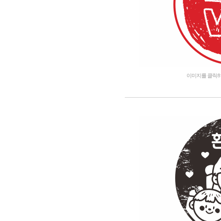
이미지를 클릭