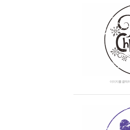
이미지를 클릭