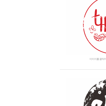
이미지를 클릭