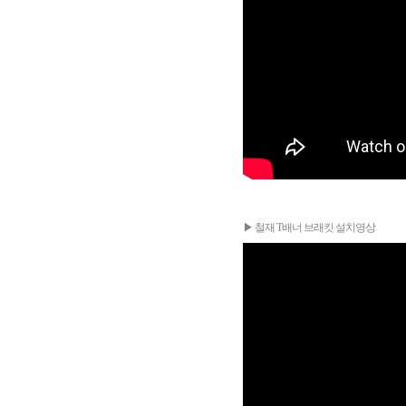
▶ 철재 T배너 브래킷 설치영상