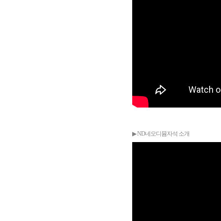
▶ ND네오디뮴자석 소개