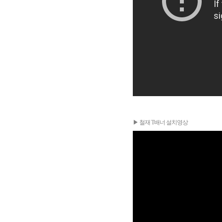
▶ 철재 T배너 설치영상