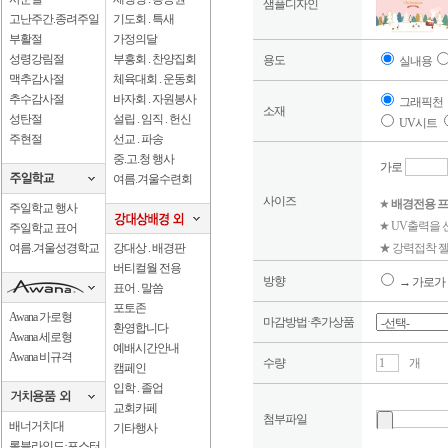
샘플디자인
고난주간.종려주일
기도회 . 특새
부활절
가정의달
성령강림절
부흥회 . 찬양집회
용도
실내용
맥추감사절
체육대회 . 운동회
추수감사절
바자회 . 자원봉사
그래픽천
소재
성탄절
설립 . 임직 . 헌신
UV시트
주현절
선교 . 파송
중.고.청 행사
가로
여름.겨울수련회
사이즈
★
배경전용 프
주일학교 행사
★ UV출력을
주일학교 표어
여름.겨울성경학교
강대상 . 배경판
★ 강력접착 젤
버티컬월 전용
방향
→ 가로가 
표어 . 말씀
포토존
Awana 가로형
마감방법·추가상품
환영합니다
Awana 세로형
예배시간안내
Awana 비규격
수량
개
캠페인
입학 . 졸업
교회카페
첨부파일
배너거치대
기타행사
롤블라인드·포스터