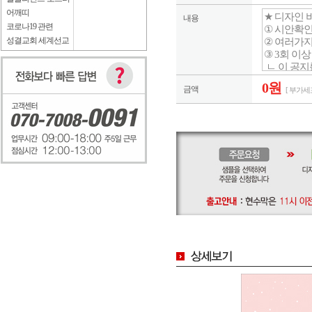
어깨띠
내용
코로나19 관련
성결교회 세계선교
0원
금액
[ 부가세