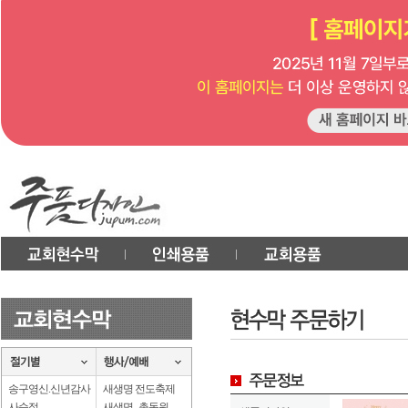
송구영신.신년감사
새생명 전도축제
사순절
새생명 . 총동원