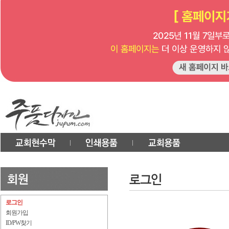
로그인
회원가입
ID/PW찾기