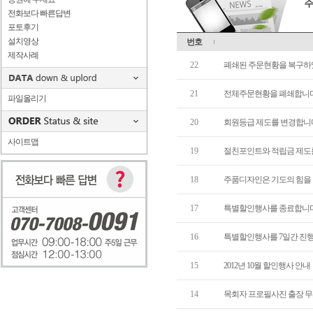
전화보다 빠른답변
포토후기
설치영상
번호
제작사례
22
폐쇄된 주문현황을 복구
21
전체주문현황을 폐쇄합니
파일올리기
20
회원등급 제도를 변경합니
사이트맵
19
절친포인트와 적립금 제도
18
주품디자인은 기도의 힘을
17
특별할인행사를 종료합니다
16
특별할인행사를 7일간 진
15
2012년 10월 할인행사 안내
14
목회자 프로필사진 출장 