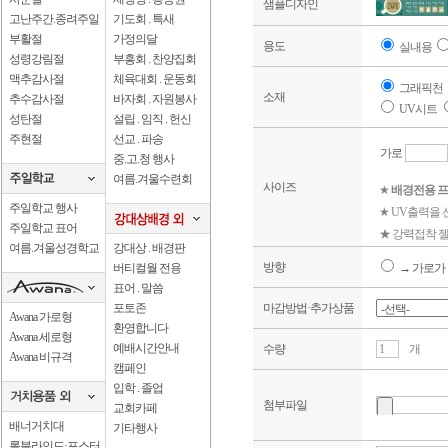
샘플디자인
고난주간.종려주일
기도회 . 특새
부활절
가정의달
용도
실내용
성령강림절
부흥회 . 찬양집회
맥추감사절
체육대회 . 운동회
그래픽천
소재
추수감사절
바자회 . 자원봉사
UV시트
성탄절
설립 . 임직 . 헌신
주현절
선교 . 파송
가로
중.고.청 행사
여름.겨울수련회
사이즈
★
배경전용 프
주일학교 행사
★ UV출력을
주일학교 표어
★ 강력접착 젤
여름.겨울성경학교
강대상 . 배경판
방향
버티컬월 전용
→ 가로가 
표어 . 말씀
포토존
마감방법·추가상품
Awana 가로형
환영합니다
Awana 세로형
예배시간안내
수량
개
Awana 비규격
캠페인
입학 . 졸업
첨부파일
교회카페
배너거치대
기타행사
롤블라인드·포스터