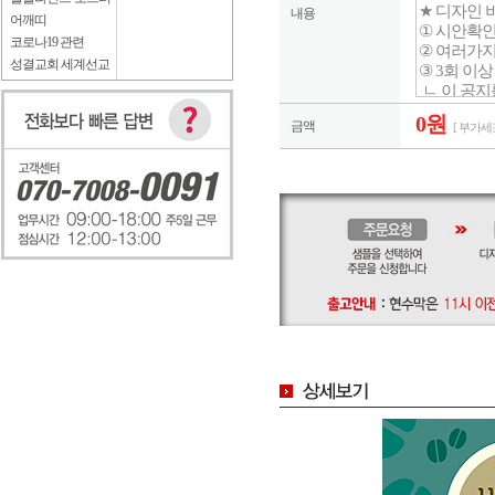
내용
어깨띠
코로나19 관련
성결교회 세계선교
0원
금액
[ 부가세