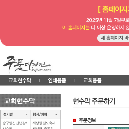
송구영신.신년감사
새생명 전도축제
사순절
새생명 . 총동원