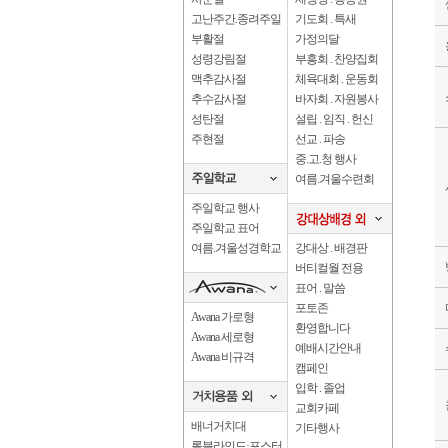
고난주간.종려주일
기도회 . 특새
부활절
가정의달
성령강림절
부흥회 . 찬양집회
맥추감사절
체육대회 . 운동회
추수감사절
바자회 . 자원봉사
성탄절
설립 . 임직 . 헌신
주현절
선교 . 파송
중.고.청 행사
여름.겨울수련회
주일학교 행사
주일학교 표어
여름.겨울성경학교
강대상 . 배경판
버티컬월 전용
표어 . 말씀
포토존
Awana 가로형
환영합니다
Awana 세로형
예배시간안내
Awana 비규격
캠페인
입학 . 졸업
교회카페
배너거치대
기타행사
롤블라인드·포스터