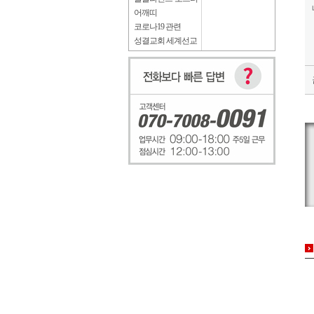
어깨띠
코로나19 관련
성결교회 세계선교