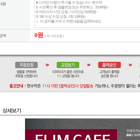
내용
0원
금액
[ 부가세포함 ]