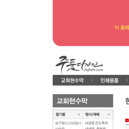
송구영신.신년감사
새생명 전도축제
사순절
새생명 . 총동원