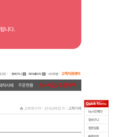
교회현수막 > 강대상배경 외 >
교회카페