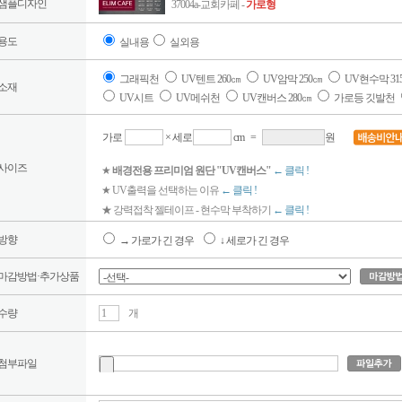
샘플디자인
37004a-교회카페 -
가로형
용도
실내용
실외용
그래픽천
UV텐트 260㎝
UV암막 250㎝
UV현수막 31
소재
UV시트
UV메쉬천
UV캔버스 280㎝
가로등 깃발천
가로
× 세로
cm
=
원
사이즈
★
배경전용 프리미엄 원단 "UV캔버스"
← 클릭 !
★ UV출력을 선택하는 이유
← 클릭 !
★ 강력접착 젤테이프 - 현수막 부착하기
← 클릭 !
방향
→ 가로가 긴 경우
↓ 세로가 긴 경우
마감방법·추가상품
수량
개
첨부파일