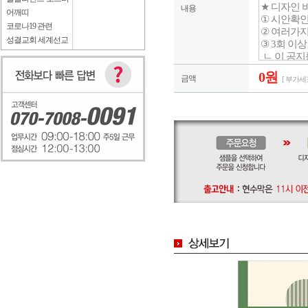
내용
어깨띠
코로나19 관련
성결교회 세계선교
0원
금액
[ 부가세