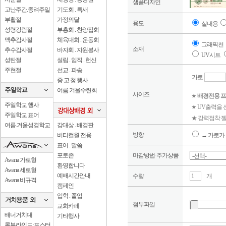
샘플디자인
고난주간.종려주일
기도회 . 특새
부활절
가정의달
용도
실내용
성령강림절
부흥회 . 찬양집회
맥추감사절
체육대회 . 운동회
그래픽천
소재
추수감사절
바자회 . 자원봉사
UV시트
성탄절
설립 . 임직 . 헌신
주현절
선교 . 파송
가로
중.고.청 행사
여름.겨울수련회
사이즈
★
배경전용 프
주일학교 행사
★ UV출력을
주일학교 표어
★ 강력접착 젤
여름.겨울성경학교
강대상 . 배경판
방향
버티컬월 전용
→ 가로가 
표어 . 말씀
포토존
마감방법·추가상품
Awana 가로형
환영합니다
Awana 세로형
예배시간안내
수량
개
Awana 비규격
캠페인
입학 . 졸업
첨부파일
교회카페
배너거치대
기타행사
롤블라인드·포스터