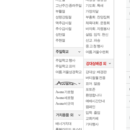
고난주간.종려주일
기도회 . 특새
부활절
가정의달
성령강림절
부흥회 . 찬양집회
맥추감사절
체육대회 . 운동회
추수감사절
바자회 . 자원봉사
성탄절
설립 . 임직 . 헌신
주현절
선교 . 파송
중.고.청 행사
여름.겨울수련회
주일학교 행사
주일학교 표어
여름.겨울성경학교
강대상 . 배경판
버티컬월 전용
표어 . 말씀
포토존
Awana 가로형
환영합니다
Awana 세로형
예배시간안내
Awana 비규격
캠페인
입학 . 졸업
교회카페
배너거치대
기타행사
롤블라인드·포스터