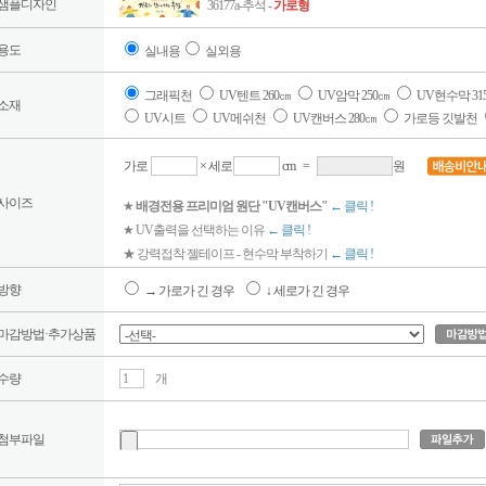
샘플디자인
36177a-추석 -
가로형
용도
실내용
실외용
그래픽천
UV텐트 260㎝
UV암막 250㎝
UV현수막 31
소재
UV시트
UV메쉬천
UV캔버스 280㎝
가로등 깃발천
가로
× 세로
cm
=
원
사이즈
★
배경전용 프리미엄 원단 "UV캔버스"
← 클릭 !
★ UV출력을 선택하는 이유
← 클릭 !
★ 강력접착 젤테이프 - 현수막 부착하기
← 클릭 !
방향
→ 가로가 긴 경우
↓ 세로가 긴 경우
마감방법·추가상품
수량
개
첨부파일