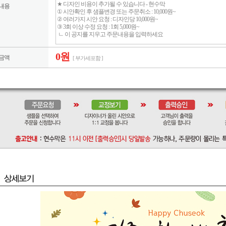
내용
0원
금액
[ 부가세포함 ]