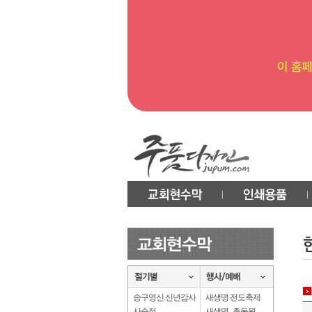
송구영신.신년감사
새생명 전도축제
사순절
새생명 . 총동원