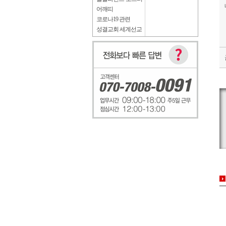
어깨띠
코로나19 관련
성결교회 세계선교