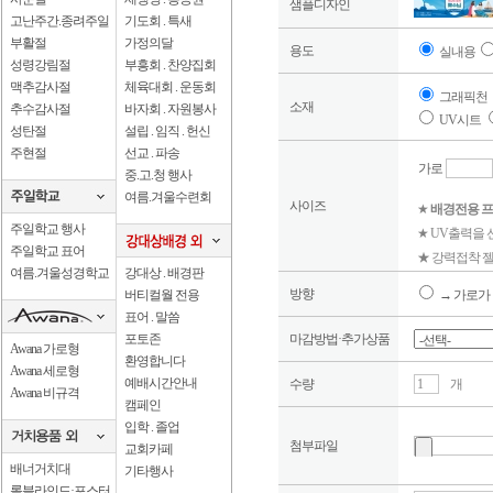
샘플디자인
고난주간.종려주일
기도회 . 특새
부활절
가정의달
용도
실내용
성령강림절
부흥회 . 찬양집회
맥추감사절
체육대회 . 운동회
그래픽천
소재
추수감사절
바자회 . 자원봉사
UV시트
성탄절
설립 . 임직 . 헌신
주현절
선교 . 파송
가로
중.고.청 행사
여름.겨울수련회
사이즈
★
배경전용 프
주일학교 행사
★ UV출력을
주일학교 표어
★ 강력접착 젤
여름.겨울성경학교
강대상 . 배경판
방향
버티컬월 전용
→ 가로가 
표어 . 말씀
포토존
마감방법·추가상품
Awana 가로형
환영합니다
Awana 세로형
예배시간안내
수량
개
Awana 비규격
캠페인
입학 . 졸업
첨부파일
교회카페
배너거치대
기타행사
롤블라인드·포스터