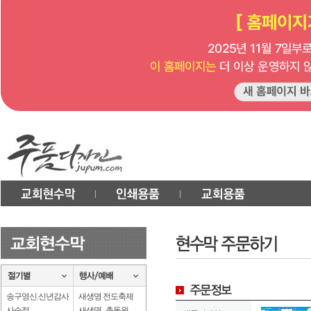
송구영신.신년감사
새생명 전도축제
사순절
새생명 . 총동원