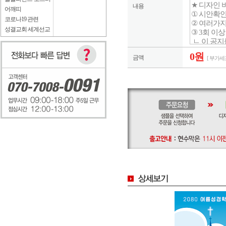
내용
어깨띠
코로나19 관련
성결교회 세계선교
0원
금액
[ 부가세