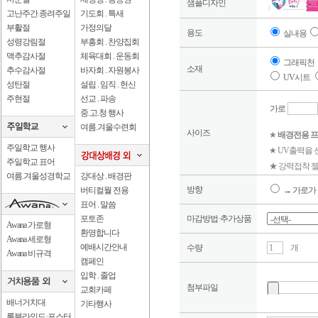
샘플디자인
고난주간.종려주일
기도회 . 특새
부활절
가정의달
용도
실내용
성령강림절
부흥회 . 찬양집회
맥추감사절
체육대회 . 운동회
그래픽천
소재
추수감사절
바자회 . 자원봉사
UV시트
성탄절
설립 . 임직 . 헌신
주현절
선교 . 파송
가로
중.고.청 행사
여름.겨울수련회
사이즈
★
배경전용 프
주일학교 행사
★ UV출력을
주일학교 표어
★ 강력접착 젤
여름.겨울성경학교
강대상 . 배경판
방향
버티컬월 전용
→ 가로가 
표어 . 말씀
포토존
마감방법·추가상품
Awana 가로형
환영합니다
Awana 세로형
예배시간안내
수량
개
Awana 비규격
캠페인
입학 . 졸업
첨부파일
교회카페
배너거치대
기타행사
롤블라인드·포스터