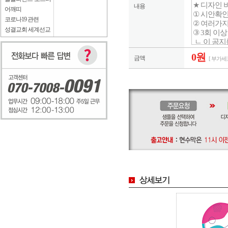
내용
어깨띠
코로나19 관련
성결교회 세계선교
0원
금액
[ 부가세