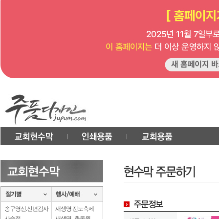
송구영신.신년감사
새생명 전도축제
사순절
새생명 . 총동원